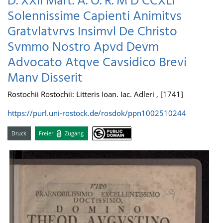
D. XXII Mart. A. O. R. M D CCXLI
Solennissime Capienti Animitvs
Gratvlatvrvs Insimvl De Christo
Svmmo Nostro Apvd Devm
Advocato Atqve Cavsidico Brevi
Manv Disserit
Rostochii Rostochii: Litteris Ioan. Iac. Adleri , [1741]
https://purl.uni-rostock.de/rosdok/ppn1002510244
Druck
Freier
Zugang