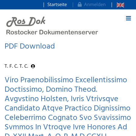
Startseite
Anmelden
zum Inhalt
PDF Download
T. F. C. T. C.
Viro Praenobilissimo Excellentissimo
Doctissimo, Domino Theod.
Avgvstino Holsten, Ivris Vtrivsqve
Candidato Atqve Practico Dignissimo
Celeberrimo Cognato Svo Svavissimo
Svmmos In Vtroqve Ivre Honores Ad