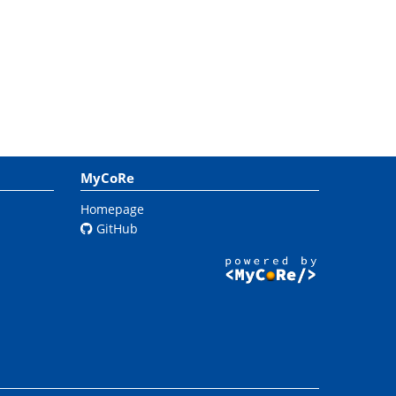
MyCoRe
Homepage
GitHub