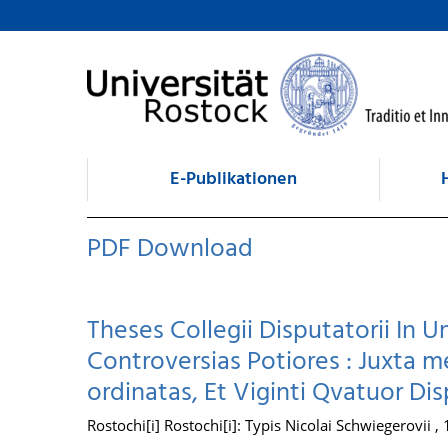
zum Inhalt
E-Publikationen
PDF Download
Theses Collegii Disputatorii In 
Controversias Potiores : Juxt
ordinatas, Et Viginti Qvatuor D
Rostochi[i] Rostochi[i]: Typis Nicolai Schwiegerovii ,