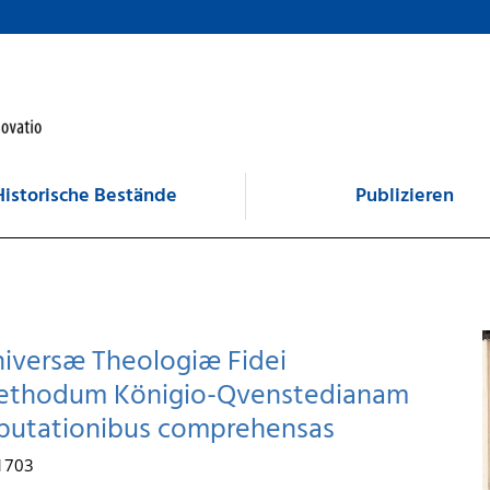
Historische Bestände
Publizieren
Universæ Theologiæ Fidei
a methodum Königio-Qvenstedianam
isputationibus comprehensas
 1703