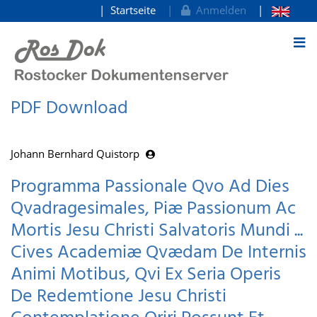
Startseite
Anmelden
zum Inhalt
PDF Download
Johann Bernhard Quistorp
Programma Passionale Qvo Ad Dies
Qvadragesimales, Piæ Passionum Ac
Mortis Jesu Christi Salvatoris Mundi ...
Cives Academiæ Qvædam De Internis
Animi Motibus, Qvi Ex Seria Operis
De Redemtione Jesu Christi