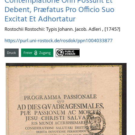
Contemplatione Oriri Possunt Et
Debent, Præfatus Pro Officio Suo
Excitat Et Adhortatur
Rostochii Rostochii: Typis Johann. Jacob. Adleri , [1745?]
https://purl.uni-rostock.de/rosdok/ppn1004033877
Druck
Freier
Zugang