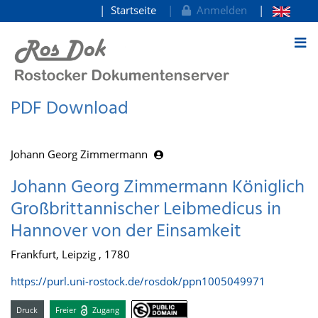
Startseite
Anmelden
zum Inhalt
PDF Download
Johann Georg Zimmermann
Johann Georg Zimmermann Königlich
Großbrittannischer Leibmedicus in
Hannover von der Einsamkeit
Frankfurt, Leipzig , 1780
https://purl.uni-rostock.de/rosdok/ppn1005049971
Druck
Freier
Zugang