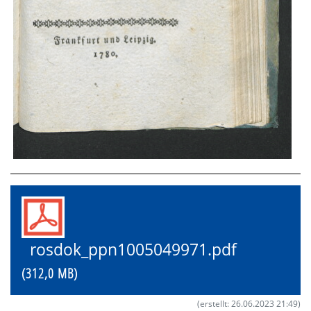
rosdok_ppn1005049971.pdf
(312,0 MB)
(erstellt: 26.06.2023 21:49)