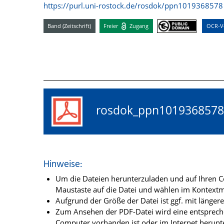
https://purl.uni-rostock.de/rosdok/ppn1019368578
Band (Zeitschrift)
Freier
Zugang
OCR-Vo
rosdok_ppn10193685
Hinweise:
Um die Dateien herunterzuladen und auf Ihren Co
Maustaste auf die Datei und wählen im Kontextme
Aufgrund der Größe der Datei ist ggf. mit länge
Zum Ansehen der PDF-Datei wird eine entsprechen
Computer vorhanden ist oder im Internet herunt