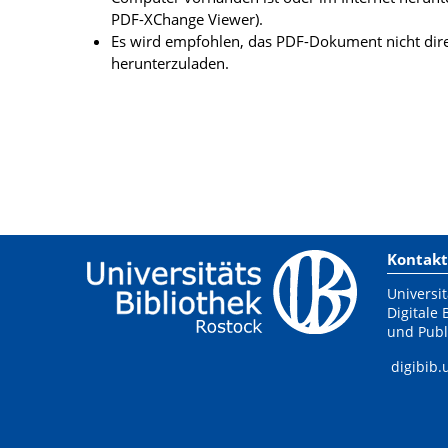
PDF-XChange Viewer).
Es wird empfohlen, das PDF-Dokument nicht dire
herunterzuladen.
Kontakt
Universit
Digitale 
und Publ
digibib.