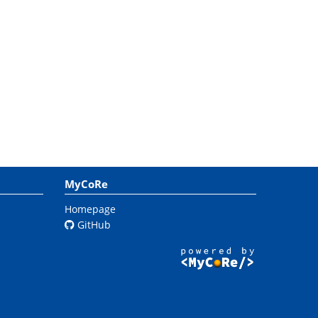
MyCoRe
Homepage
GitHub