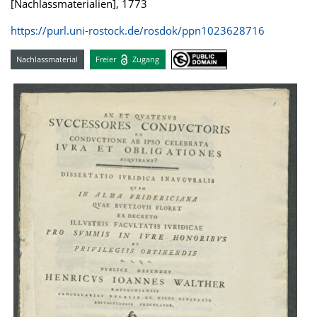
[Nachlassmaterialien], 1773
https://purl.uni-rostock.de/rosdok/ppn1023628716
Nachlassmaterial
Freier
Zugang