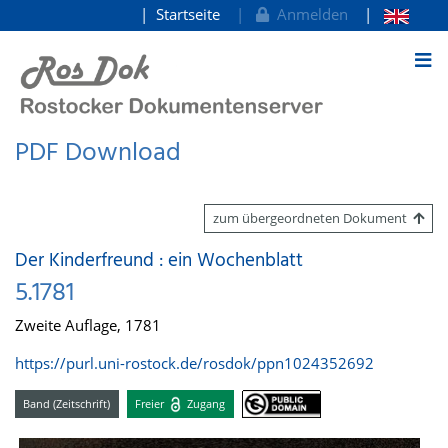
Startseite
Anmelden
zum Inhalt
PDF Download
zum übergeordneten Dokument
Der Kinderfreund : ein Wochenblatt
5.1781
Zweite Auflage, 1781
https://purl.uni-rostock.de/rosdok/ppn1024352692
Band (Zeitschrift)
Freier
Zugang