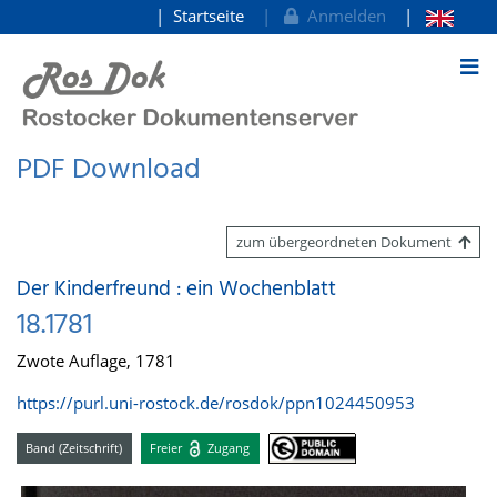
Startseite
Anmelden
zum Inhalt
PDF Download
zum übergeordneten Dokument
Der Kinderfreund : ein Wochenblatt
18.1781
Zwote Auflage, 1781
https://purl.uni-rostock.de/rosdok/ppn1024450953
Band (Zeitschrift)
Freier
Zugang