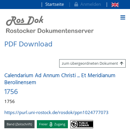
Startseite
Anmelden
zum Inhalt
PDF Download
zum übergeordneten Dokument
Calendarium Ad Annum Christi ... Et Meridianum
Berolinensem
1756
1756
https://purl.uni-rostock.de/rosdok/ppn1024777073
Band (Zeitschrift)
Freier
Zugang