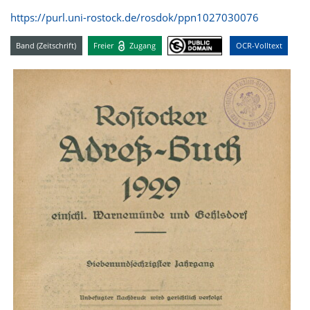
https://purl.uni-rostock.de/rosdok/ppn1027030076
Band (Zeitschrift)
Freier
Zugang
OCR-Volltext