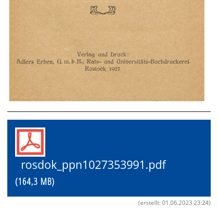
rosdok_ppn1027353991.pdf
(164,3 MB)
(erstellt: 01.06.2023 23:24)