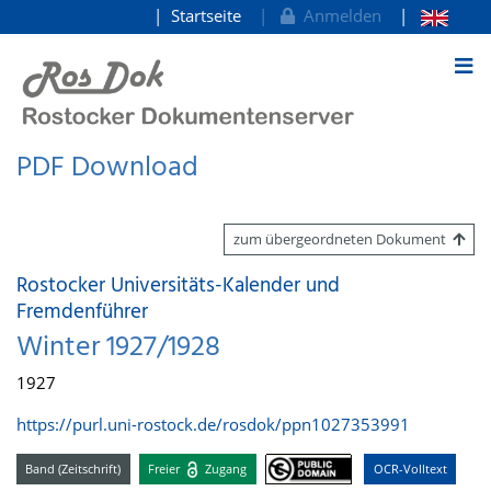
Startseite
Anmelden
zum Inhalt
PDF Download
zum übergeordneten Dokument
Rostocker Universitäts-Kalender und
Fremdenführer
Winter 1927/1928
1927
https://purl.uni-rostock.de/rosdok/ppn1027353991
Band (Zeitschrift)
Freier
Zugang
OCR-Volltext