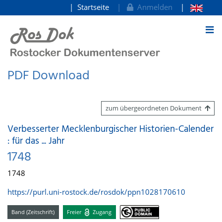
Startseite
Anmelden
zum Inhalt
PDF Download
zum übergeordneten Dokument
Verbesserter Mecklenburgischer Historien-Calender
: für das ... Jahr
1748
1748
https://purl.uni-rostock.de/rosdok/ppn1028170610
Band (Zeitschrift)
Freier
Zugang