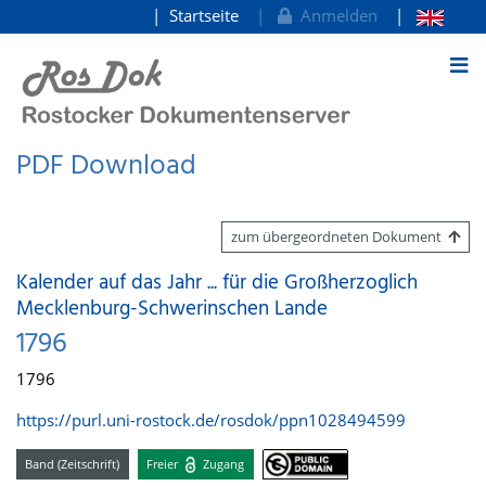
Startseite
Anmelden
zum Inhalt
PDF Download
zum übergeordneten Dokument
Kalender auf das Jahr ... für die Großherzoglich
Mecklenburg-Schwerinschen Lande
1796
1796
https://purl.uni-rostock.de/rosdok/ppn1028494599
Band (Zeitschrift)
Freier
Zugang