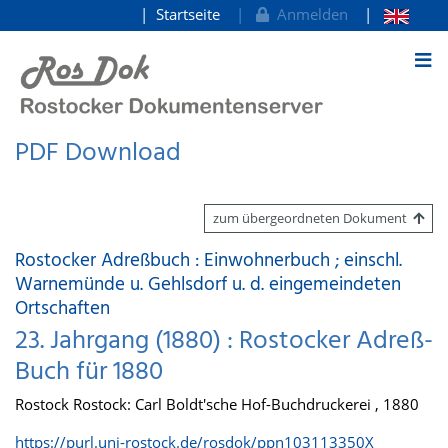
Startseite
Anmelden
zum Inhalt
PDF Download
zum übergeordneten Dokument
Rostocker Adreßbuch : Einwohnerbuch ; einschl.
Warnemünde u. Gehlsdorf u. d. eingemeindeten
Ortschaften
23. Jahrgang (1880) : Rostocker Adreß-
Buch für 1880
Rostock Rostock: Carl Boldt'sche Hof-Buchdruckerei , 1880
https://purl.uni-rostock.de/rosdok/ppn103113350X