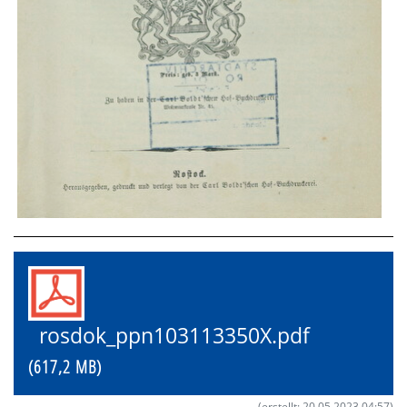
rosdok_ppn103113350X.pdf
(617,2 MB)
(erstellt: 20.05.2023 04:57)