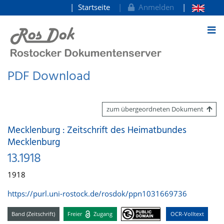
Startseite
Anmelden
zum Inhalt
PDF Download
zum übergeordneten Dokument
Mecklenburg : Zeitschrift des Heimatbundes
Mecklenburg
13.1918
1918
https://purl.uni-rostock.de/rosdok/ppn1031669736
Band (Zeitschrift)
Freier
Zugang
OCR-Volltext