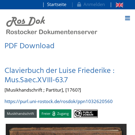
Startseite
Anmelden
zum Inhalt
PDF Download
Clavierbuch der Luise Friederike :
Mus.Saec.XVIII-63.7
[Musikhandschrift ; Partitur], [1760?]
https://purl.uni-rostock.de/rosdok/ppn1032620560
Musikhandschrift
Freier
Zugang