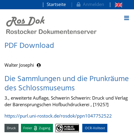
Startseite
Anmelden
zum Inhalt
PDF Download
Walter Josephi
Die Sammlungen und die Prunkräume
des Schlossmuseums
3., erweiterte Auflage, Schwerin Schwerin: Druck und Verlag
der Bärensprungschen Hofbuchdruckerei , [1925?]
https://purl.uni-rostock.de/rosdok/ppn1047752522
Druck
Freier
Zugang
OCR-Volltext