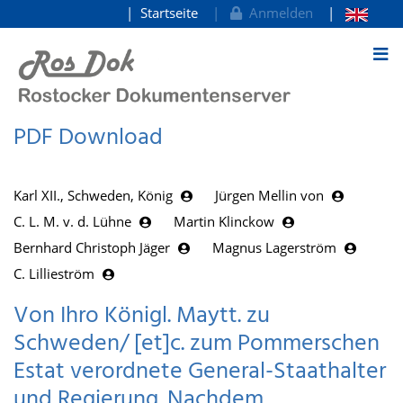
Startseite
Anmelden
zum Inhalt
PDF Download
Karl XII., Schweden, König
Jürgen Mellin von
C. L. M. v. d. Lühne
Martin Klinckow
Bernhard Christoph Jäger
Magnus Lagerström
C. Lillieström
Von Ihro Königl. Maytt. zu
Schweden/ [et]c. zum Pommerschen
Estat verordnete General-Staathalter
und Regierung. Nachdem