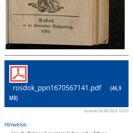
rosdok_ppn1670567141.pdf
(46,9
MB)
(erstellt: 05.06.2023 10:07)
Hinweise: