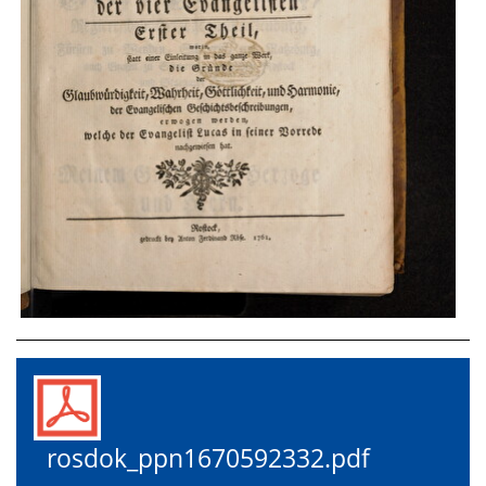
rosdok_ppn1670592332.pdf