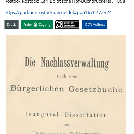
Rostock Rostock: Carl Boldt'sche Hof-Buchdruckerei , 1898
https://purl.uni-rostock.de/rosdok/ppn1676772324
Druck
Freier
Zugang
OCR-Volltext