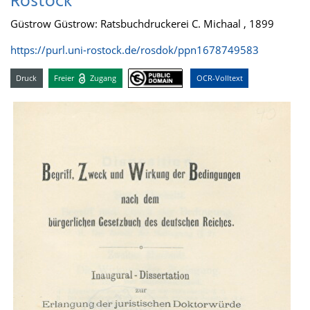
Rostock
Güstrow Güstrow: Ratsbuchdruckerei C. Michaal , 1899
https://purl.uni-rostock.de/rosdok/ppn1678749583
Druck
Freier
Zugang
OCR-Volltext