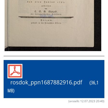
rosdok_ppn1687882916.pdf
(36,1
MB)
(erstellt: 12.07.2023 20:40)