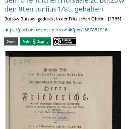
dem öffentlichen Hörsaale zu Bützow
den 8ten Juniius 1785. gehalten
Bützow Bützow: gedruckt in der Fritzischen Officin , [1785]
https://purl.uni-rostock.de/rosdok/ppn1687882916
Druck
Freier
Zugang