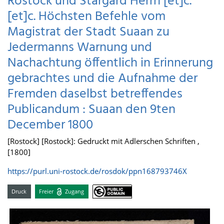
Rostock und Stargard Herrn [et]c.
[et]c. Höchsten Befehle vom
Magistrat der Stadt Suaan zu
Jedermanns Warnung und
Nachachtung öffentlich in Erinnerung
gebrachtes und die Aufnahme der
Fremden daselbst betreffendes
Publicandum : Suaan den 9ten
December 1800
[Rostock] [Rostock]: Gedruckt mit Adlerschen Schriften ,
[1800]
https://purl.uni-rostock.de/rosdok/ppn168793746X
Druck
Freier
Zugang