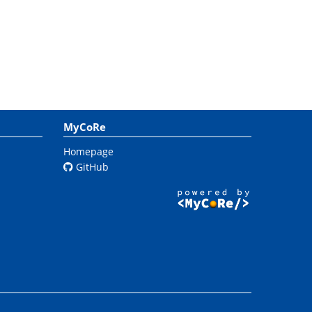
MyCoRe
Homepage
GitHub