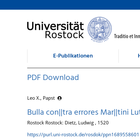
zum Inhalt
E-Publikationen
PDF Download
Leo X., Papst
Bulla con||tra errores Mar||tini Lu
Rostock Rostock: Dietz, Ludwig , 1520
https://purl.uni-rostock.de/rosdok/ppn1689558601