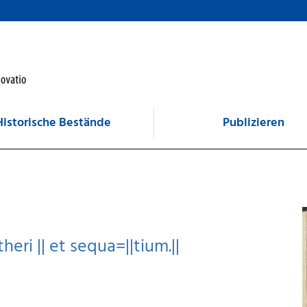
Historische Bestände
Publizieren
theri || et sequa=||tium.||