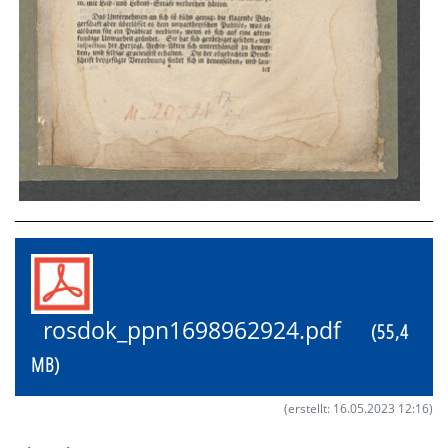
rosdok_ppn1698962924.pdf
(55,4
MB)
(erstellt: 16.05.2023 12:16)