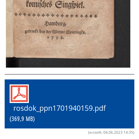
rosdok_ppn1701940159.pdf
(369,9 MB)
(erstellt: 04.06.2023 14:35)