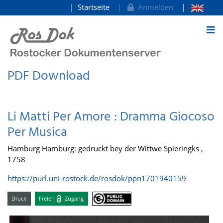
Startseite
Anmelden
zum Inhalt
PDF Download
Li Matti Per Amore : Dramma Giocoso
Per Musica
Hamburg Hamburg: gedruckt bey der Wittwe Spieringks ,
1758
https://purl.uni-rostock.de/rosdok/ppn1701940159
Druck
Freier
Zugang