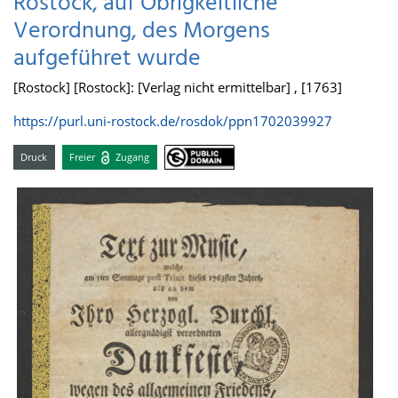
Rostock, auf Obrigkeitliche
Verordnung, des Morgens
aufgeführet wurde
[Rostock] [Rostock]: [Verlag nicht ermittelbar] , [1763]
https://purl.uni-rostock.de/rosdok/ppn1702039927
Druck
Freier
Zugang