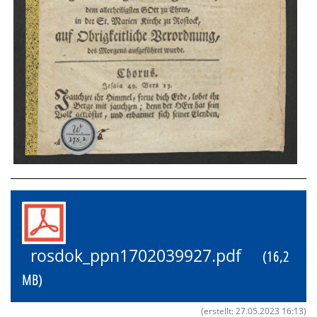
rosdok_ppn1702039927.pdf
(16,2
MB)
(erstellt: 27.05.2023 16:13)