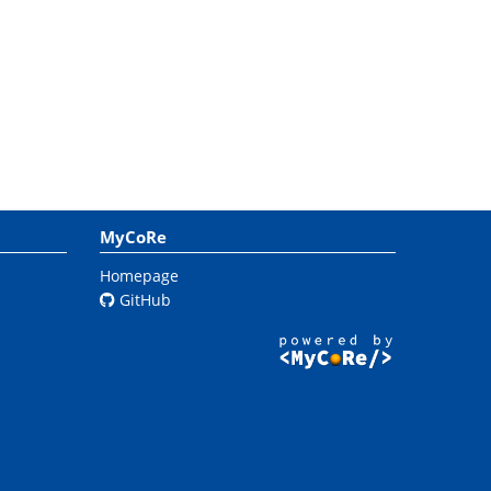
MyCoRe
Homepage
GitHub