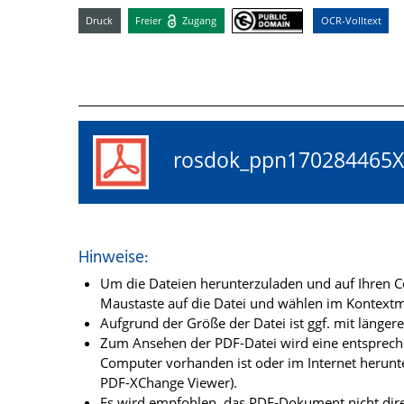
Druck
Freier
Zugang
OCR-Volltext
rosdok_ppn17028446
Hinweise:
Um die Dateien herunterzuladen und auf Ihren Co
Maustaste auf die Datei und wählen im Kontextme
Aufgrund der Größe der Datei ist ggf. mit länge
Zum Ansehen der PDF-Datei wird eine entsprechen
Computer vorhanden ist oder im Internet herunt
PDF-XChange Viewer).
Es wird empfohlen, das PDF-Dokument nicht dire