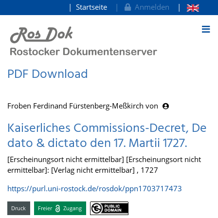
Startseite
Anmelden
zum Inhalt
PDF Download
Froben Ferdinand Fürstenberg-Meßkirch von
Kaiserliches Commissions-Decret, De
dato & dictato den 17. Martii 1727.
[Erscheinungsort nicht ermittelbar] [Erscheinungsort nicht
ermittelbar]: [Verlag nicht ermittelbar] , 1727
https://purl.uni-rostock.de/rosdok/ppn1703717473
Druck
Freier
Zugang