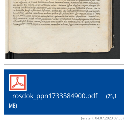
rosdok_ppn1733584900.pdf
(25,1
MB)
(erstellt: 04.07.2023 07:33)