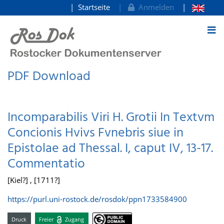
Startseite
Anmelden
zum Inhalt
PDF Download
Incomparabilis Viri H. Grotii In Textvm
Concionis Hvivs Fvnebris siue in
Epistolae ad Thessal. I, caput IV, 13-17.
Commentatio
[Kiel?] , [1711?]
https://purl.uni-rostock.de/rosdok/ppn1733584900
Druck
Freier
Zugang