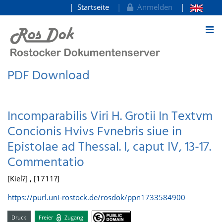
Startseite
Anmelden
zum Inhalt
PDF Download
Incomparabilis Viri H. Grotii In Textvm
Concionis Hvivs Fvnebris siue in
Epistolae ad Thessal. I, caput IV, 13-17.
Commentatio
[Kiel?] , [1711?]
https://purl.uni-rostock.de/rosdok/ppn1733584900
Druck
Freier
Zugang