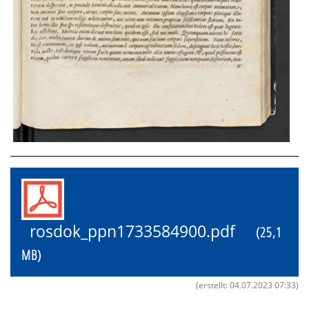
rosdok_ppn1733584900.pdf
(25,1
MB)
(erstellt: 04.07.2023 07:33)