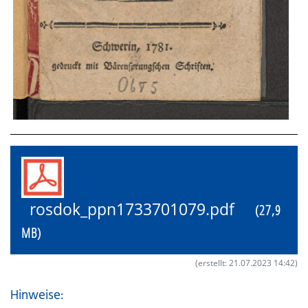
rosdok_ppn1733701079.pdf
(27,9
MB)
(erstellt: 21.07.2023 14:42)
Hinweise: