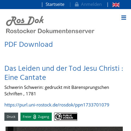
Startseite
Anmelden
zum Inhalt
PDF Download
Das Leiden und der Tod Jesu Christi :
Eine Cantate
Schwerin Schwerin: gedruckt mit Bärensprungschen
Schriften , 1781
https://purl.uni-rostock.de/rosdok/ppn1733701079
Druck
Freier
Zugang