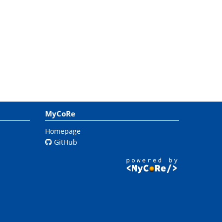
MyCoRe
Homepage
GitHub