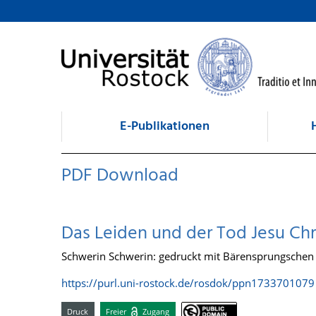
zum Inhalt
E-Publikationen
PDF Download
Das Leiden und der Tod Jesu Chri
Schwerin Schwerin: gedruckt mit Bärensprungschen 
https://purl.uni-rostock.de/rosdok/ppn1733701079
Druck
Freier
Zugang