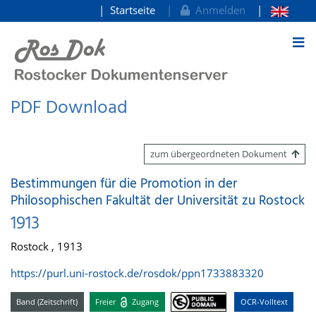
Startseite
Anmelden
zum Inhalt
PDF Download
zum übergeordneten Dokument
Bestimmungen für die Promotion in der
Philosophischen Fakultät der Universität zu Rostock
1913
Rostock , 1913
https://purl.uni-rostock.de/rosdok/ppn1733883320
Band (Zeitschrift)
Freier
Zugang
OCR-Volltext