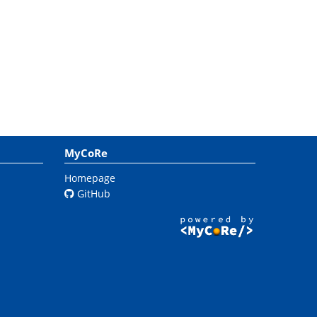
MyCoRe
Homepage
GitHub