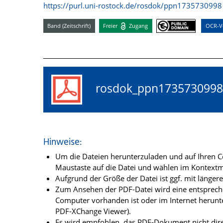
https://purl.uni-rostock.de/rosdok/ppn1735730998
Band (Zeitschrift)
Freier
Zugang
OCR-Vo
rosdok_ppn17357309
Hinweise:
Um die Dateien herunterzuladen und auf Ihren Co
Maustaste auf die Datei und wählen im Kontextme
Aufgrund der Größe der Datei ist ggf. mit länge
Zum Ansehen der PDF-Datei wird eine entsprechen
Computer vorhanden ist oder im Internet herunt
PDF-XChange Viewer).
Es wird empfohlen, das PDF-Dokument nicht dire