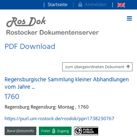
Startseite
Anmelden
zum Inhalt
PDF Download
zum übergeordneten Dokument
Regensburgische Sammlung kleiner Abhandlungen
vom Jahre ...
1760
Regensburg Regensburg: Montag , 1760
https://purl.uni-rostock.de/rosdok/ppn1738230767
Band (Zeitschrift)
Freier
Zugang