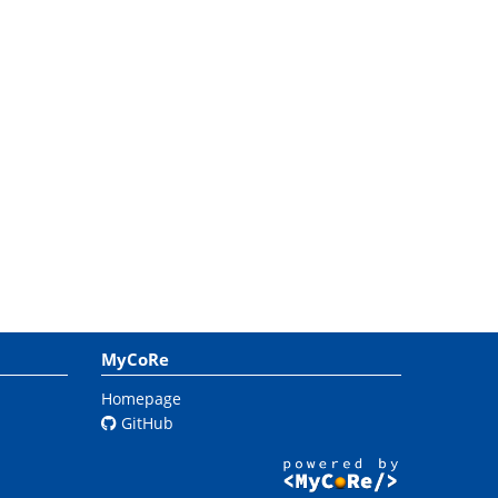
MyCoRe
Homepage
GitHub