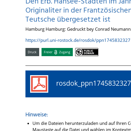
Den Erb. Hansee-Städten Im Jahr
Originaliter in der Frantzösische
Teutsche übergesetzet ist
Hamburg Hamburg: Gedruckt bey Conrad Neumann 
https://purl.uni-rostock.de/rosdok/ppn1745832327
Druck
Freier
Zugang
rosdok_ppn17458323
Hinweise:
Um die Dateien herunterzuladen und auf Ihren Co
Maustaste auf die Datei und wählen im Kontextme