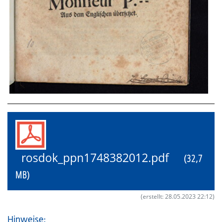
rosdok_ppn1748382012.pdf
(32,7
MB)
(erstellt: 28.05.2023 22:12)
Hinweise: