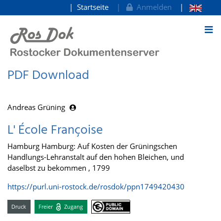
Startseite
Anmelden
zum Inhalt
PDF Download
Andreas Grüning
L' École Françoise
Hamburg Hamburg: Auf Kosten der Grüningschen
Handlungs-Lehranstalt auf den hohen Bleichen, und
daselbst zu bekommen , 1799
https://purl.uni-rostock.de/rosdok/ppn1749420430
Druck
Freier
Zugang