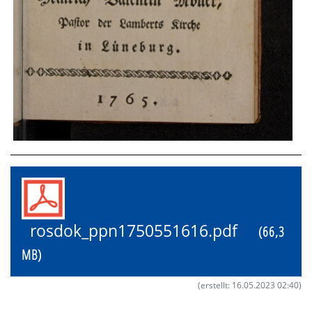
rosdok_ppn1750551616.pdf
(66,3
MB)
(erstellt: 16.05.2023 02:40)