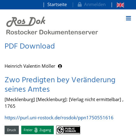
Startseite
Anmelden
zum Inhalt
PDF Download
Heinrich Valentin Möller
Zwo Predigten bey Veränderung
seines Amtes
[Mecklenburg] [Mecklenburg]: [Verlag nicht ermittelbar] ,
1765
https://purl.uni-rostock.de/rosdok/ppn1750551616
Druck
Freier
Zugang