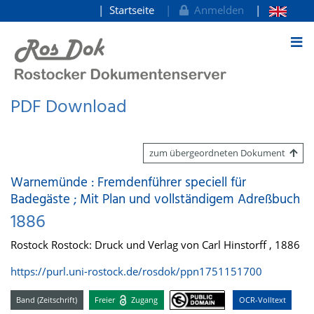
Startseite
Anmelden
zum Inhalt
PDF Download
zum übergeordneten Dokument
Warnemünde : Fremdenführer speciell für
Badegäste ; Mit Plan und vollständigem Adreßbuch
1886
Rostock Rostock: Druck und Verlag von Carl Hinstorff , 1886
https://purl.uni-rostock.de/rosdok/ppn1751151700
Band (Zeitschrift)
Freier
Zugang
OCR-Volltext