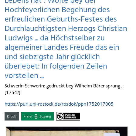
Lebens hat : Wolte bey der
Hochfeyerlichen Begehung des
erfreulichen Geburths-Festes des
Durchlauchtigsten Herzogs Christian
Ludwigs ... da Höchstselber zu
algemeiner Landes Freude das ein
und siebzigste Jahr glücklich
überlebet: In folgenden Zeilen
vorstellen ...
Schwerin Schwerin: gedruckt bey Wilhelm Bärensprung ,
[1754?]
https://purl.uni-rostock.de/rosdok/ppn1752017005
Druck
Freier
Zugang