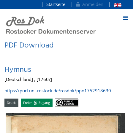
Startseite
Anmelden
zum Inhalt
PDF Download
Hymnus
[Deutschland] , [1760?]
https://purl.uni-rostock.de/rosdok/ppn1752918630
Druck
Freier
Zugang