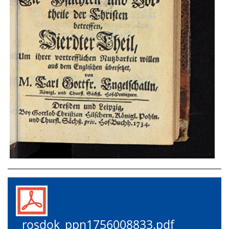
rosdok_ppn1756008833.pdf