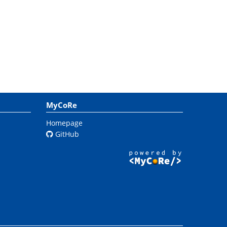
MyCoRe
Homepage
GitHub