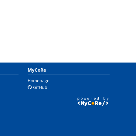
MyCoRe
Homepage
GitHub