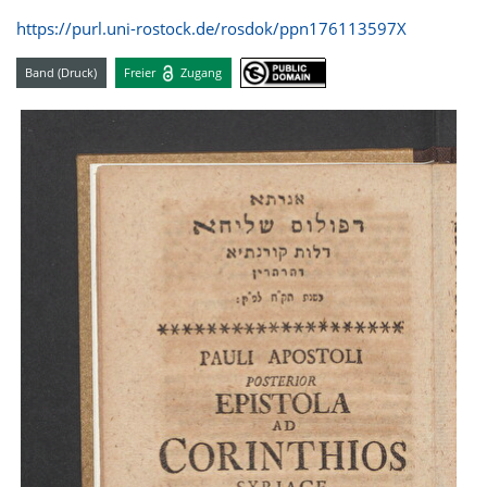
https://purl.uni-rostock.de/rosdok/ppn176113597X
Band (Druck)
Freier
Zugang