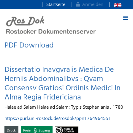
Startseite
Anmelden
zum Inhalt
PDF Download
Dissertatio Inavgvralis Medica De
Herniis Abdominalibvs : Qvam
Consensv Gratiosi Ordinis Medici In
Alma Regia Fridericiana
Halae ad Salam Halae ad Salam: Typis Stephanianis , 1780
https://purl.uni-rostock.de/rosdok/ppn1764964551
Druck
Freier
Zugang