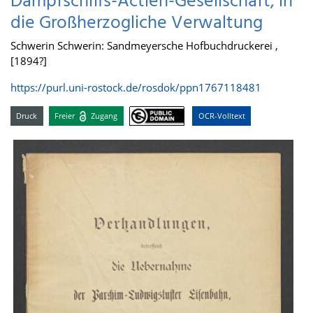
Dampfschiffs-Actien-Gesellschaft, in
die Großherzogliche Verwaltung
Schwerin Schwerin: Sandmeyersche Hofbuchdruckerei ,
[1894?]
https://purl.uni-rostock.de/rosdok/ppn1767118481
Druck
Freier
Zugang
OCR-Volltext